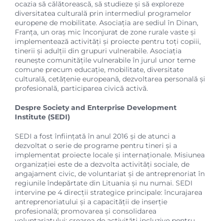
ocazia să călătorească, să studieze și să exploreze
diversitatea culturală prin intermediul programelor
europene de mobilitate. Asociația are sediul în Dinan,
Franța, un oraș mic înconjurat de zone rurale vaste și
implementează activități și proiecte pentru toți copiii,
tinerii și adulții din grupuri vulnerabile. Asociația
reunește comunitățile vulnerabile în jurul unor teme
comune precum educație, mobilitate, diversitate
culturală, cetățenie europeană, dezvoltarea personală și
profesională, participarea civică activă.
Despre Society and Enterprise Development
Institute (SEDI)
SEDI a fost înființată în anul 2016 și de atunci a
dezvoltat o serie de programe pentru tineri și a
implementat proiecte locale și internaționale. Misiunea
organizației este de a dezvolta activități sociale, de
angajament civic, de voluntariat și de antreprenoriat în
regiunile îndepărtate din Lituania și nu numai. SEDI
intervine pe 4 direcții strategice principale: încurajarea
antreprenoriatului și a capacității de inserție
profesională; promovarea și consolidarea
voluntariatului; crearea de activități incluzive pentru