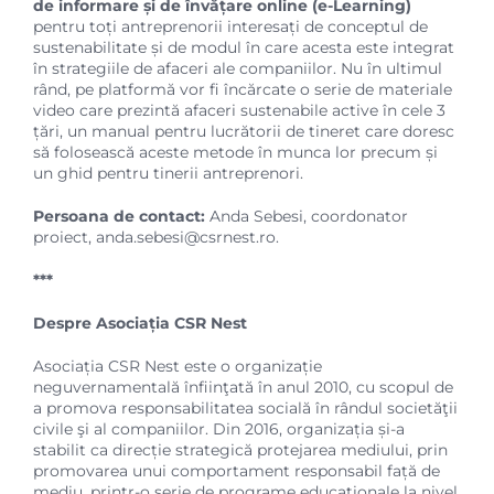
de informare
și de învățare online (e-Learning)
pentru toți antreprenorii interesați de conceptul de
sustenabilitate și de modul în care acesta este integrat
în strategiile de afaceri ale companiilor. Nu în ultimul
rând, pe platformă vor fi încărcate o serie de materiale
video care prezintă afaceri sustenabile active în cele 3
țări, un manual pentru lucrătorii de tineret care doresc
să folosească aceste metode în munca lor precum și
un ghid pentru tinerii antreprenori.
Persoana de contact:
Anda Sebesi, coordonator
proiect, anda.sebesi@csrnest.ro.
***
Despre Asociația CSR Nest
Asociația CSR Nest este o organizație
neguvernamentală înfiinţată în anul 2010, cu scopul de
a promova responsabilitatea socială în rândul societăţii
civile şi al companiilor. Din 2016, organizația și-a
stabilit ca direcție strategică protejarea mediului, prin
promovarea unui comportament responsabil față de
mediu, printr-o serie de programe educaționale la nivel