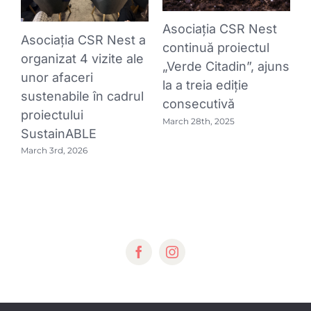
g
Asociația CSR Nest
A
Asociația CSR Nest a
continuă proiectul
l
organizat 4 vizite ale
rs
„Verde Citadin”, ajuns
„
unor afaceri
la a treia ediție
g
sustenabile în cadrul
consecutivă
F
proiectului
March 28th, 2025
SustainABLE
March 3rd, 2026
© Copyright 2015 -
2026 | CSR Nest by
CSR