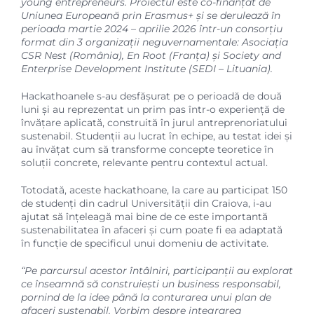
young entrepreneurs. Proiectul este co-finanțat de
Uniunea Europeană prin Erasmus+ și se derulează în
perioada martie 2024 – aprilie 2026 într-un consorțiu
format din 3 organizații neguvernamentale: Asociația
CSR Nest (România), En Root (Franța) și Society and
Enterprise Development Institute (SEDI – Lituania).
Hackathoanele s-au desfășurat pe o perioadă de două
luni și au reprezentat un prim pas într-o experiență de
învățare aplicată, construită în jurul antreprenoriatului
sustenabil. Studenții au lucrat în echipe, au testat idei și
au învățat cum să transforme concepte teoretice în
soluții concrete, relevante pentru contextul actual.
Totodată, aceste hackathoane, la care au participat 150
de studenți din cadrul Universității din Craiova, i-au
ajutat să înțeleagă mai bine de ce este importantă
sustenabilitatea în afaceri și cum poate fi ea adaptată
în funcție de specificul unui domeniu de activitate.
“Pe parcursul acestor întâlniri, participanții au explorat
ce înseamnă să construiești un business responsabil,
pornind de la idee până la conturarea unui plan de
afaceri sustenabil. Vorbim despre integrarea