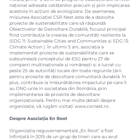
național adresate cetățenilor precum și prin implicarea
acestora în acțiuni de ecologizare. De asemenea,
misiunea Asociației CSR Nest este de a dezvolta
proiecte de sustenabilitate care să răspundă
Obiectivelor de Dezvoltare Durabilă, focusul principal
fiind contribuția la crearea de comunități reziliente la
(SDG 11: Sustainable Cities and Communities și SDG 13:
Climate Action ). În ultimii 5 ani, asociația a
implementat proiecte de sustenabilitate care se
subsumează conceptului de ESG pentru 27 de
companii multinaționale și românești și a lucrat cu
peste 25 de autorități locale din toate regiunile țării
pentru proiecte de dezvoltare comunitară durabilă. În
plus, contribuie la îmbunătățirea impactului pe care îl
au ONG-urile în societatea din România, prin
implementarea de proiecte de dezvoltare
organizațională. Pentru mai multe detalii despre
organizație, vă rugăm vizitați
www.csrnest.ro
.
Despre Asociația En Root
Organizația neguvernamentală „En Root” a fost
înființată în 2015 de un grup de tineri care au avut