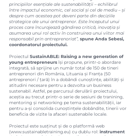
principiilor esențiale ale sustenabilității – echilibrul
între impactul economic, cel social și cel de mediu – și
despre cum acestea pot deveni parte din deciziile
strategice ale unui antreprenor. Este începutul unui
proces care încurajează gândirea critică, inovația și
asumarea unui rol activ în construirea unui viitor mai
responsabil prin antreprenoriat”,
spune Anda Sebesi,
coordonatorul proiectului.
Proiectul
SustainABLE: Raising a new generation of
young entrepreneurs
își propune, printr-o abordare
integrată, să sprijine un număr total de 150 de tineri
antreprenori din România, Lituania și Franța (50
antreprenori / țară) în a dobândi cunoștințe, abilități și
atitudini necesare pentru a dezvolta un business
sustenabil. Astfel, pe parcursul derulării proiectului,
aceștia au trecut printr-o serie de sesiuni de tranining,
mentoring și networking pe tema sustenabilității, iar
pentru a-și consolida cunoștințele dobândite, tinerii vor
beneficia de vizite la afaceri sustenabile locale.
Proiectul este susținut și de o platformă web
(
www.sustainabletraining.eu
) cu dublu rol:
instrument