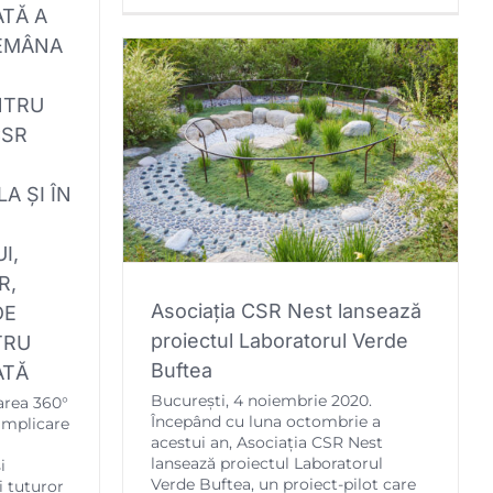
TĂ A
DEMÂNA
NTRU
CSR
A ȘI ÎN
I,
R,
Asociația CSR Nest lansează
DE
proiectul Laboratorul Verde
TRU
Buftea
ATĂ
București, 4 noiembrie 2020.
area 360°
Începând cu luna octombrie a
implicare
acestui an, Asociația CSR Nest
lansează proiectul Laboratorul
i
Verde Buftea, un proiect-pilot care
i tuturor