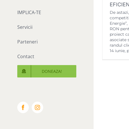
EFICIE
IMPLICA-TE
De astazi
competiti
Energie”,
Servicii
RON pent
proiect c
asociate 
Parteneri
randul cli
14 iunie, 
Contact
DONEAZA!
Facebook
Instagram