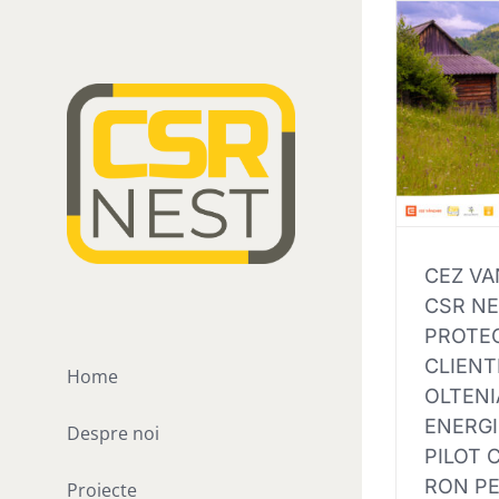
Skip
to
content
CEZ VA
CSR NE
PROTE
CLIENT
Home
OLTENI
ENERGI
Despre noi
PILOT 
RON PE
Proiecte