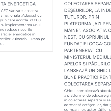
COLECTAREA SEPARA
NTA ENERGETICA
DEȘEURILOR, LA ÎN
, CEZ Vanzare lanseaza
a regionala „Adapost cu
TUTUROR, PRIN
 prin care acorda 39.000
PLATFORMA „AZI PE
ru implementarea unui
are reduce riscurile
MÂINE”: ASOCIAȚIA 
saraciei energetice in
NEST, CU SPRIJINUL
entilor vulnerabili. Pana pe
FUNDAȚIEI COCA-COL
pot
PARTENERIAT CU
MINISTERUL MEDIULU
APELOR ȘI PĂDURILO
LANSEAZĂ UN GHID 
BUNE PRACTICI PEN
COLECTAREA SEPAR
Ghidul completează abord
a platformei de educare și 
în colectarea separată și se
adresează cetățenilor, dar ș
companiilor, autorităților ș