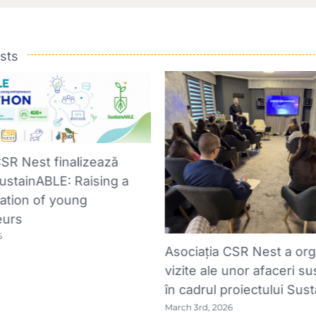
sts
CSR Nest finalizează
SustainABLE: Raising a
ation of young
eurs
6
Asociația CSR Nest a org
vizite ale unor afaceri su
în cadrul proiectului Sus
March 3rd, 2026