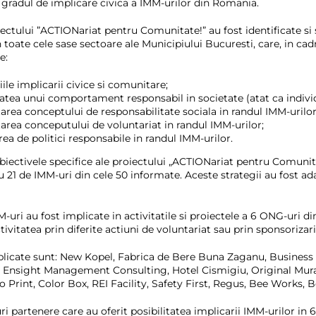
a gradul de implicare civica a IMM-urilor din Romania.
iectului ”ACTIONariat pentru Comunitate!” au fost identificate s
in toate cele sase sectoare ale Municipiului Bucuresti, care, in cad
e:
ile implicarii civice si comunitare;
atea unui comportament responsabil in societate (atat ca individ c
area conceptului de responsabilitate sociala in randul IMM-urilor
area conceputului de voluntariat in randul IMM-urilor;
ea de politici responsabile in randul IMM-urilor.
biectivele specifice ale proiectului „ACTIONariat pentru Comunita
u 21 de IMM-uri din cele 50 informate. Aceste strategii au fost adap
M-uri au fost implicate in activitatile si proiectele a 6 ONG-uri di
ivitatea prin diferite actiuni de voluntariat sau prin sponsorizari
licate sunt: New Kopel, Fabrica de Bere Buna Zaganu, Business Rev
, Ensight Management Consulting, Hotel Cismigiu, Original Mura
o Print, Color Box, REI Facility, Safety First, Regus, Bee Works, 
i partenere care au oferit posibilitatea implicarii IMM-urilor in