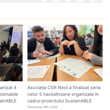
A
anizat 4
Asociația CSR Nest a finalizat seria
p
stenabile
celor 5 hackathoane organizate în
t
tainABLE
cadrul proiectului SustainABLE
M
December 9th, 2025