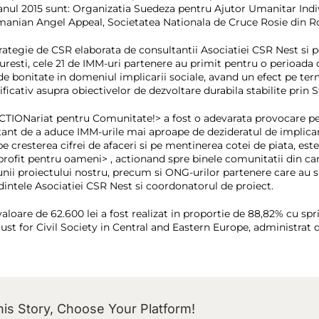
anul 2015 sunt: Organizatia Suedeza pentru Ajutor Umanitar Ind
omanian Angel Appeal, Societatea Nationala de Cruce Rosie din Ro
rategie de CSR elaborata de consultantii Asociatiei CSR Nest si po
esti, cele 21 de IMM-uri partenere au primit pentru o perioada de
de bonitate in domeniul implicarii sociale, avand un efect pe term
icativ asupra obiectivelor de dezvoltare durabila stabilite prin
ACTIONariat pentru Comunitate!> a fost o adevarata provocare p
ant de a aduce IMM-urile mai aproape de dezideratul de implicare 
 cresterea cifrei de afaceri si pe mentinerea cotei de piata, este g
profit pentru oameni> , actionand spre binele comunitatii din car
unii proiectului nostru, precum si ONG-urilor partenere care au sp
dintele Asociatiei CSR Nest si coordonatorul de proiect.
 valoare de 62.600 lei a fost realizat in proportie de 88,82% cu sp
rust for Civil Society in Central and Eastern Europe, administrat 
is Story, Choose Your Platform!