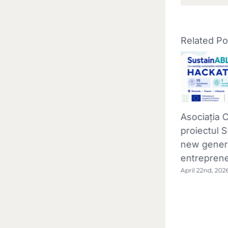
Related Po
Asociația 
proiectul 
new gener
entrepren
April 22nd, 202
CSR Nest a finalizat montarea
sistemului de retenție a deșeurilor
plutitoare la Barajul Leșu
July 2nd, 2026