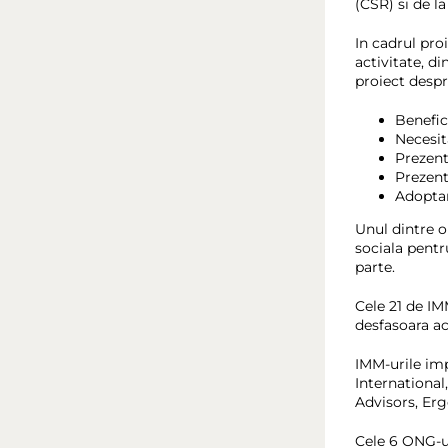
(CSR) si de l
In cadrul pro
activitate, d
proiect despr
Benefici
Necesit
Prezent
Prezent
Adoptar
Unul dintre o
sociala pentr
parte.
Cele 21 de IM
desfasoara act
IMM-urile imp
International
Advisors, Erg
Cele 6 ONG-ur