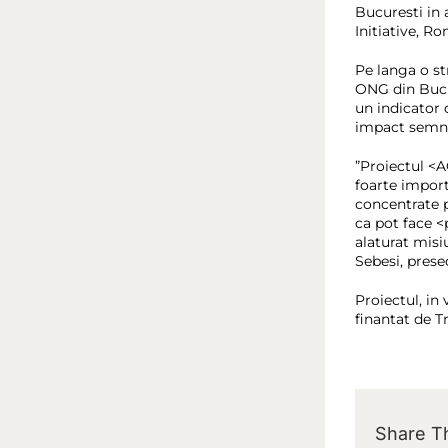
Bucuresti in 
Initiative, R
Pe langa o st
ONG din Bucur
un indicator 
impact semnif
”Proiectul <
foarte import
concentrate pe
ca pot face <
alaturat misi
Sebesi, prese
Proiectul, in
finantat de T
Share Th