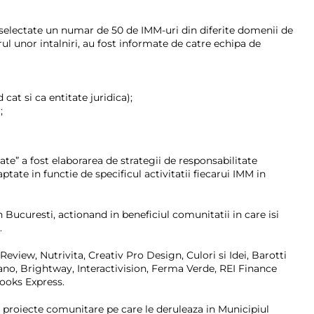
i selectate un numar de 50 de IMM-uri din diferite domenii de
rul unor intalniri, au fost informate de catre echipa de
at si ca entitate juridica);
;
te” a fost elaborarea de strategii de responsabilitate
tate in functie de specificul activitatii fiecarui IMM in
n Bucuresti, actionand in beneficiul comunitatii in care isi
.
iew, Nutrivita, Creativ Pro Design, Culori si Idei, Barotti
no, Brightway, Interactivision, Ferma Verde, REI Finance
Books Express.
 6 proiecte comunitare pe care le deruleaza in Municipiul