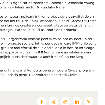
ividual, Organizatia Umanitara Concordia, Asociatia Young
mania – Filiala sector 6, Fundatia Nane.
sibilitatea implicarii intr-un proiect civic dezvoltat de un
 doi ani titlul de ”IMM Responsabil Social”. Acest titlu este
en lung de crestere a competitivitatii pe piata, dar si un
 Strategia „Europe 2020” si asumate de Romania.
entru organizatia noastra pentru ca ne-am asumat un rol
in proiecte sociale. Intr-o perioada in care IMM-urile sunt
reu sa faci efortul de a le opri si de a le face sa inteleaga
e fac parte. Multumim IMM-urilor care au inteles si s-au
rijinit buna desfasurare a activitatilor”, spune Sergiu
rijinul financiar al Fondului pentru Inovare Civica, program
de Fundatia pentru Dezvoltarea Societatii Civile.
Facebook
X
Reddit
LinkedIn
Pinterest