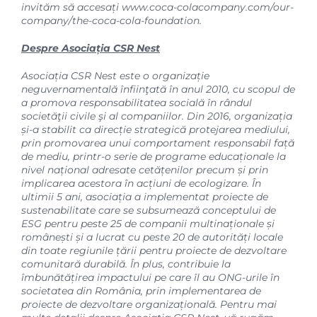
invităm să accesați
www.coca-colacompany.com/our-
company/the-coca-cola-foundation.
Despre Asociația CSR Nest
Asociația CSR Nest este o organizație
neguvernamentală înfiinţată în anul 2010, cu scopul de
a promova responsabilitatea socială în rândul
societăţii civile şi al companiilor. Din 2016, organizația
și-a stabilit ca direcție strategică protejarea mediului,
prin promovarea unui comportament responsabil față
de mediu, printr-o serie de programe educaționale la
nivel național adresate cetățenilor precum și prin
implicarea acestora în acțiuni de ecologizare. În
ultimii 5 ani, asociația a implementat proiecte de
sustenabilitate care se subsumează conceptului de
ESG pentru peste 25 de companii multinaționale și
românești și a lucrat cu peste 20 de autorități locale
din toate regiunile țării pentru proiecte de dezvoltare
comunitară durabilă. În plus, contribuie la
îmbunătățirea impactului pe care îl au ONG-urile în
societatea din România, prin implementarea de
proiecte de dezvoltare organizațională. Pentru mai