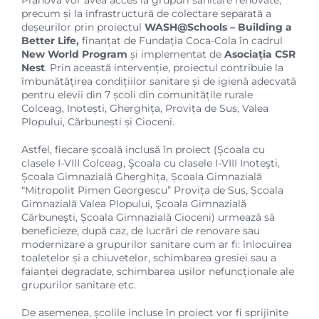
precum și la infrastructură de colectare separată a
deșeurilor prin proiectul
WASH@Schools – Building a
Better Life,
finanțat de Fundația Coca-Cola în cadrul
New World Program
și implementat de
Asociația CSR
Nest
. Prin această intervenție, proiectul contribuie la
îmbunătățirea condițiilor sanitare și de igienă adecvată
pentru elevii din 7 școli din comunitățile rurale
Colceag, Inotești, Gherghița, Provița de Sus, Valea
Plopului, Cărbunești și Cioceni.
Astfel, fiecare școală inclusă în proiect (Școala cu
clasele I-VIII Colceag, Şcoala cu clasele I-VIII Inoteşti,
Școala Gimnazială Gherghița, Școala Gimnazială
“Mitropolit Pimen Georgescu” Provița de Sus, Școala
Gimnazială Valea Plopului, Şcoala Gimnazială
Cărbuneşti, Școala Gimnazială Cioceni) urmează să
beneficieze, după caz, de lucrări de renovare sau
modernizare a grupurilor sanitare cum ar fi: înlocuirea
toaletelor și a chiuvetelor, schimbarea gresiei sau a
faianței degradate, schimbarea ușilor nefuncționale ale
grupurilor sanitare etc.
De asemenea, școlile incluse în proiect vor fi sprijinite