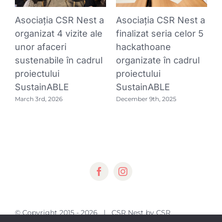
g
A
Asociația CSR Nest a
Asociația CSR Nest a
c
organizat 4 vizite ale
finalizat seria celor 5
rs
„
unor afaceri
hackathoane
l
sustenabile în cadrul
organizate în cadrul
c
proiectului
proiectului
M
SustainABLE
SustainABLE
March 3rd, 2026
December 9th, 2025
© Copyright 2015 -
2026 | CSR Nest by
CSR