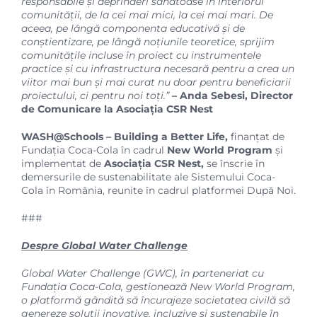
responsabile și deprinderi sănătoase în interiorul
comunității, de la cei mai mici, la cei mai mari. De
aceea, pe lângă componenta educativă și de
conștientizare, pe lângă noțiunile teoretice, sprijim
comunitățile incluse în proiect cu instrumentele
practice și cu infrastructura necesară pentru a crea un
viitor mai bun și mai curat nu doar pentru beneficiarii
proiectului, ci pentru noi toți.”
– Anda Sebesi, Director
de Comunicare la Asociația CSR Nest
WASH@Schools – Building a Better Life,
finanțat de
Fundația Coca-Cola în cadrul
New World Program
și
implementat de
Asociația CSR Nest,
se înscrie în
demersurile de sustenabilitate ale Sistemului Coca-
Cola în România, reunite în cadrul platformei
După Noi
.
###
Despre Global Water Challenge
Global Water Challenge (GWC), în parteneriat cu
Fundația Coca-Cola
, gestionează New World Program,
o platformă gândită să încurajeze societatea civilă să
genereze soluții inovative, incluzive și sustenabile în