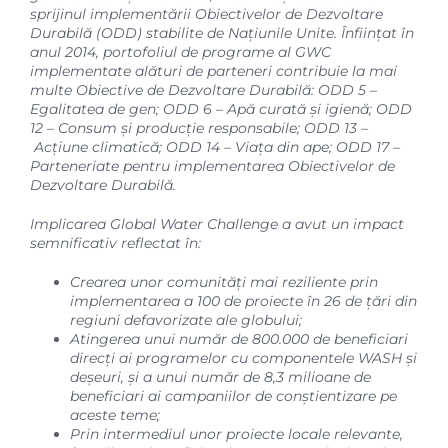
sprijinul implementării Obiectivelor de Dezvoltare
Durabilă (ODD) stabilite de Națiunile Unite. Înființat în
anul 2014, portofoliul de programe al GWC
implementate alături de parteneri contribuie la mai
multe Obiective de Dezvoltare Durabilă: ODD 5 –
Egalitatea de gen; ODD 6 – Apă curată și igienă; ODD
12 – Consum și producție responsabile; ODD 13 –
Acțiune climatică; ODD 14 – Viața din ape; ODD 17 –
Parteneriate pentru implementarea Obiectivelor de
Dezvoltare Durabilă.
Implicarea Global Water Challenge a avut un impact
semnificativ reflectat în:
Crearea unor comunități mai reziliente prin
implementarea a 100 de proiecte în 26 de țări din
regiuni defavorizate ale globului;
Atingerea unui număr de 800.000 de beneficiari
direcți ai programelor cu componentele WASH și
deșeuri, și a unui număr de 8,3 milioane de
beneficiari ai campaniilor de conștientizare pe
aceste teme;
Prin intermediul unor proiecte locale relevante,