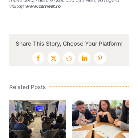
multe detalii despre Asociația CSR Nest, vă rugăm
vizitați
www.csrnest.ro
.
Share This Story, Choose Your Platform!
Facebook
X
Reddit
LinkedIn
Pinterest
Related Posts