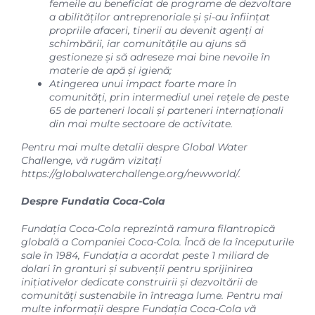
femeile au beneficiat de programe de dezvoltare
a abilităților antreprenoriale și și-au înființat
propriile afaceri, tinerii au devenit agenți ai
schimbării, iar comunitățile au ajuns să
gestioneze și să adreseze mai bine nevoile în
materie de apă și igienă;
Atingerea unui impact foarte mare în
comunități, prin intermediul unei rețele de peste
65 de parteneri locali și parteneri internaționali
din mai multe sectoare de activitate.
Pentru mai multe detalii despre Global Water
Challenge, vă rugăm vizitați
https://globalwaterchallenge.org/newworld/
.
Despre Fundatia Coca-Cola
Fundația Coca-Cola reprezintă ramura filantropică
globală a Companiei Coca-Cola. Încă de la începuturile
sale în 1984, Fundația a acordat peste 1 miliard de
dolari în granturi și subvenții pentru sprijinirea
inițiativelor dedicate construirii și dezvoltării de
comunități sustenabile în întreaga lume. Pentru mai
multe informații despre Fundația Coca-Cola vă