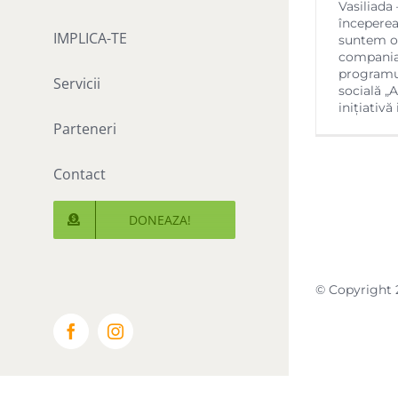
Vasiliada 
începerea
IMPLICA-TE
suntem o 
compania
programul
Servicii
socială „
inițiativ
Parteneri
Contact
DONEAZA!
© Copyright 
Facebook
Instagram