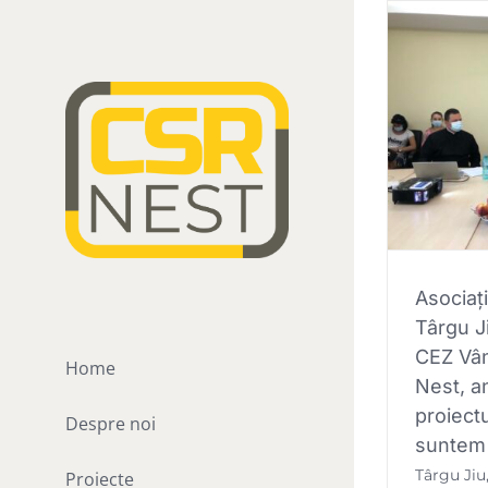
Skip
to
content
Asociați
Târgu Ji
CEZ Vân
Home
Nest, a
proiect
Despre noi
suntem 
Târgu Jiu
Proiecte